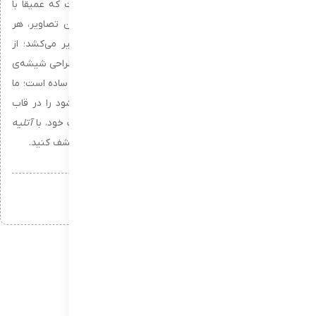
عکاسی عطر
Attar al Has
تلاشی برای ثبت رایحه‌ای است که عمیقاً با
حس لوکس و رمزآلودی در هم تنیده شده است. در این تصاویر، هر
قطره از عطر داستانی از اصالت و شخصیت را به تصویر می‌کشد؛ از
ترکیب نور و سایه‌ها گرفته تا زوایای هنرمندانه‌ای که بر طراحی شیشه‌ی
ظریف عطر تاکید دارد. هدف ما فراتر از ثبت یک محصول ساده است؛ ما
می‌خواهیم احساسی که با اولین بوی این عطر ایجاد می‌شود را در قاب
تصویر نگه داریم. برای ثبت حرفه‌ای و هنری از محصولات خود، با
آتلیه
لنز
همراه شوید و تجربه‌ای متفاوت از عکاسی تبلیغاتی را کشف کنید.
دسته‌بندی‌ها:
تبلیغاتی
،
محصول
برچسب‌ها:
تبلیغاتی
عطر
عکاسی محصول
افزودن دیدگاه